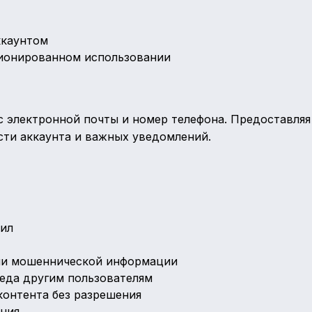
ккаунтом
ионированном использовании
с электронной почты и номер телефона. Предоставляя
сти аккаунта и важных уведомлений.
вил
ли мошеннической информации
реда другим пользователям
контента без разрешения
ения