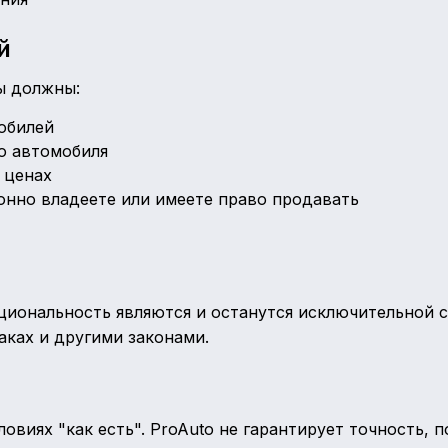
й
ы должны:
обилей
о автомобиля
 ценах
онно владеете или имеете право продавать
циональность являются и останутся исключительной с
аках и другими законами.
овиях "как есть". ProAuto не гарантирует точность,