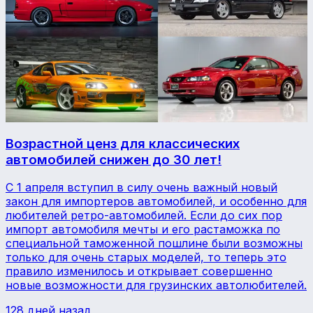
Возрастной ценз для классических
автомобилей снижен до 30 лет!
С 1 апреля вступил в силу очень важный новый
закон для импортеров автомобилей, и особенно для
любителей ретро-автомобилей. Если до сих пор
импорт автомобиля мечты и его растаможка по
специальной таможенной пошлине были возможны
только для очень старых моделей, то теперь это
правило изменилось и открывает совершенно
новые возможности для грузинских автолюбителей.
128 дней назад