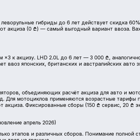
леворульные гибриды до 6 лет действует скидка 60% 
т акциза (0 ₾) — самый выгодный вариант ввоза. Важ
.
3 к акцизу. LHD 2.0L до 6 лет — 3 000 ₾, аналогичн
елает ввоз японских, британских и австралийских авт
яторов, объединяющих расчёт акциза для авто и мот
д. Для мотоциклов применяются возрастные тарифы по
акциза. Фиксированные сборы (150 ₾ сервис, 20 ₾ эк
новление апрель 2026)
лько этапов и различных сборов. Понимание полной 
х трат на границе.