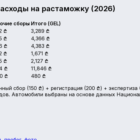
асходы на растаможку (2026)
очие сборы
Итого (GEL)
2 ₾
3,289 ₾
5 ₾
4,366 ₾
6 ₾
4,383 ₾
2 ₾
1,671 ₾
5 ₾
2,127 ₾
4 ₾
11,846 ₾
0 ₾
480 ₾
й сбор (150 ₾) + регистрация (200 ₾) + экспертиза (3
в. Автомобили выбраны на основе данных Националь
, пробег, фото