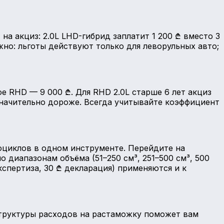
на акциз: 2.0L LHD-гибрид заплатит 1 200 ₾ вместо 3
но: льготы действуют только для леворульных авто;
ое RHD — 9 000 ₾. Для RHD 2.0L старше 6 лет акциз
о значительно дороже. Всегда учитывайте коэффициент
оциклов в одном инструменте. Перейдите на
 диапазонам объёма (51–250 см³, 251–500 см³, 500
спертиза, 30 ₾ декларация) применяются и к
структуры расходов на растаможку поможет вам