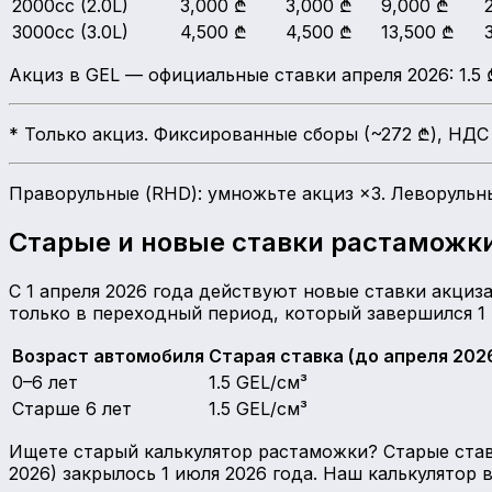
2000cc (2.0L)
3,000
₾
3,000
₾
9,000
₾
3000cc (3.0L)
4,500
₾
4,500
₾
13,500
₾
Акциз в GEL — официальные ставки апреля 2026: 1.5 ₾/с
* Только акциз. Фиксированные сборы (~272 ₾), НДС
Праворульные (RHD): умножьте акциз ×3. Леворульны
Старые и новые ставки растаможки
С 1 апреля 2026 года действуют новые ставки акциз
только в переходный период, который завершился 1 
Возраст автомобиля
Старая ставка (до апреля 202
0–6 лет
1.5 GEL/см³
Старше 6 лет
1.5 GEL/см³
Ищете старый калькулятор растаможки? Старые став
2026) закрылось 1 июля 2026 года. Наш калькулятор