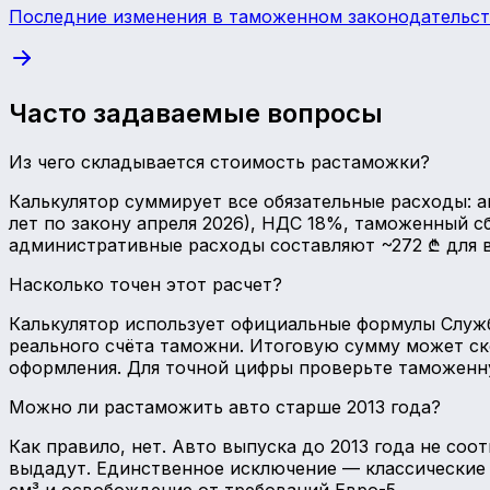
Последние изменения в таможенном законодательст
Часто задаваемые вопросы
Из чего складывается стоимость растаможки?
Калькулятор суммирует все обязательные расходы: ак
лет по закону апреля 2026), НДС 18%, таможенный сбо
административные расходы составляют ~272 ₾ для в
Насколько точен этот расчет?
Калькулятор использует официальные формулы Службы
реального счёта таможни. Итоговую сумму может ск
оформления. Для точной цифры проверьте таможенну
Можно ли растаможить авто старше 2013 года?
Как правило, нет. Авто выпуска до 2013 года не со
выдадут. Единственное исключение — классические ав
см³ и освобождение от требований Евро-5.