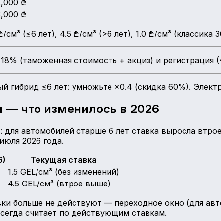
2,000
₾
3,000
₾
м³ (≤6 лет), 4.5 ₾/см³ (>6 лет), 1.0 ₾/см³ (классика 3
 18% (таможенная стоимость + акциз) и регистрация 
й гибрид ≤6 лет: умножьте ×0.4 (скидка 60%). Электр
 — что изменилось в 2026
а: для автомобилей старше 6 лет ставка выросла втр
июля 2026 года.
6)
Текущая ставка
1.5 GEL/см³ (без изменений)
4.5 GEL/см³ (втрое выше)
ки больше не действуют — переходное окно (для авто
 всегда считает по действующим ставкам.