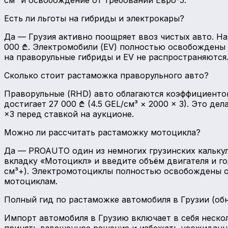
Есть ли льготы на гибриды и электрокары?
Да — Грузия активно поощряет ввоз чистых авто. На 
000 ₾. Электромобили (EV) полностью освобождены о
на праворульные гибриды и EV не распространяются
Сколько стоит растаможка праворульного авто?
Праворульные (RHD) авто облагаются коэффициентом ×
достигает 27 000 ₾ (4.5 GEL/см³ × 2000 × 3). Это д
×3 перед ставкой на аукционе.
Можно ли рассчитать растаможку мотоцикла?
Да — PROAUTO один из немногих грузинских калькул
вкладку «Мотоцикл» и введите объём двигателя и го
см³+). Электромотоциклы полностью освобождены от 
мотоциклам.
Полный гид по растаможке автомобиля в Грузии (об
Импорт автомобиля в Грузию включает в себя неско
принять взвешенное решение и избежать неожиданны