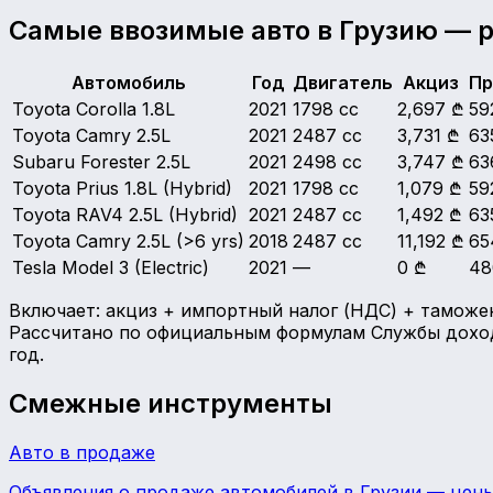
Самые ввозимые авто в Грузию — р
Автомобиль
Год
Двигатель
Акциз
Пр
Toyota Corolla 1.8L
2021
1798 cc
2,697 ₾
59
Toyota Camry 2.5L
2021
2487 cc
3,731 ₾
63
Subaru Forester 2.5L
2021
2498 cc
3,747 ₾
63
Toyota Prius 1.8L
(Hybrid)
2021
1798 cc
1,079 ₾
59
Toyota RAV4 2.5L
(Hybrid)
2021
2487 cc
1,492 ₾
63
Toyota Camry 2.5L
(>6 yrs)
2018
2487 cc
11,192 ₾
65
Tesla Model 3
(Electric)
2021
—
0 ₾
48
Включает: акциз + импортный налог (НДС) + таможенны
Рассчитано по официальным формулам Службы доходо
год.
Смежные инструменты
Авто в продаже
Объявления о продаже автомобилей в Грузии — цены