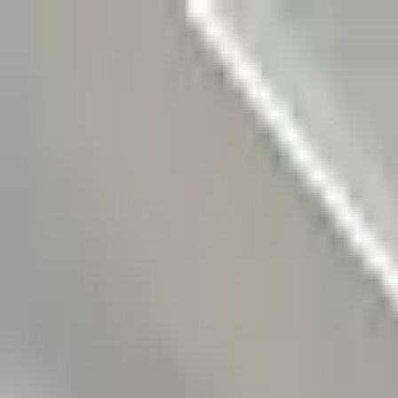
Главная
Автомобиль
Внедорожник
Ниссан
Роуг
Бензин
2023
Детали автомобиля
2023 Nissan Rogue SL