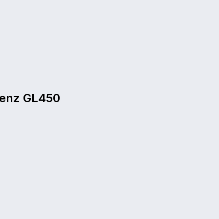
enz
GL450