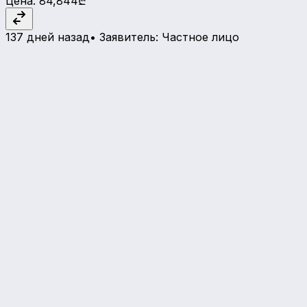
Цена
:
84,844₾
137 дней назад
•
Заявитель
:
Частное лицо